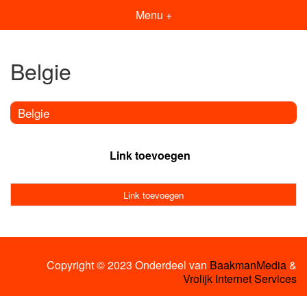
Menu +
Belgie
Belgie
Link toevoegen
Link toevoegen
Copyright © 2023 Onderdeel van
BaakmanMedia
&
Vrolijk Internet Services